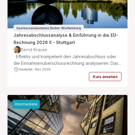
Sparkassenakademie Baden-Württemberg
Jahresabschlussanalyse & Einführung in die EÜ-
Rechnung 2026 II - Stuttgart
Bernd Krause
Effektiv und kompetent den Jahresabschluss oder
die Einnahmenüberschussrechnung analysieren. Das
ist es, was wir gemeinsam in diesem Training mit Ihnen
Gestartet:: Nov 2026
vertiefen möchten.
Kurs ansehen
Intermediate