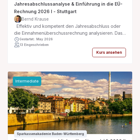
Jahresabschlussanalyse & Einführung in die EÜ-
Rechnung 2026 I - Stuttgart
Bernd Krause
Effektiv und kompetent den Jahresabschluss oder
die Einnahmenüberschussrechnung analysieren. Das
ist es, was wir gemeinsam in diesem Training mit Ihnen
Gestartet:: May 2026
13 Eingeschrieben
vertiefen möchten.
Kurs ansehen
Intermediate
Sparkassenakademie Baden-Württemberg