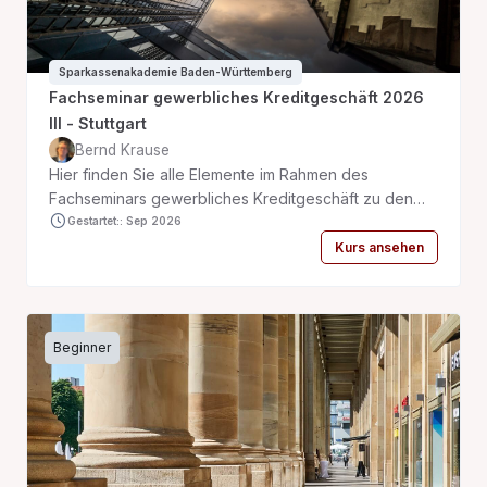
Sparkassenakademie Baden-Württemberg
Fachseminar gewerbliches Kreditgeschäft 2026
III - Stuttgart
Bernd Krause
Hier finden Sie alle Elemente im Rahmen des
Fachseminars gewerbliches Kreditgeschäft zu den
Themengebieten Jahresabschlüsse BWAs EÜRs
Gestartet:: Sep 2026
Einführung in die Kostenrechnung und Kalkulation
Kurs ansehen
Beginner