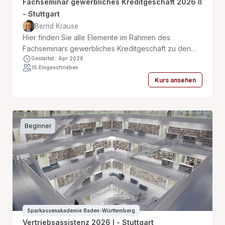
Fachseminar gewerbliches Kreditgeschäft 2026 II
- Stuttgart
Bernd Krause
Hier finden Sie alle Elemente im Rahmen des
Fachseminars gewerbliches Kreditgeschäft zu den
Themengebieten Jahresabschlüsse BWAs EÜRs
Gestartet:: Apr 2026
15 Eingeschrieben
Einführung in die Kostenrechnung und Kalkulation
Kurs ansehen
Beginner
Sparkassenakademie Baden-Württemberg
Vertriebsassistenz 2026 I - Stuttgart