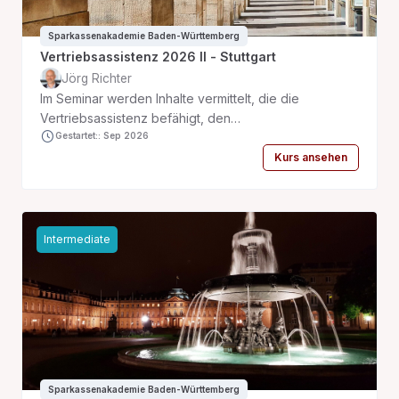
Sparkassenakademie Baden-Württemberg
Vertriebsassistenz 2026 II - Stuttgart
Jörg Richter
Im Seminar werden Inhalte vermittelt, die die
Vertriebsassistenz befähigt, den
Firmenkundenberater bei der Termin Vor- und
Gestartet:: Sep 2026
Nachbereitung qualifiziert zu unterstützen. Das
Kurs ansehen
umfasst die Vermittlung von grundlegendem
betriebswirtschaftlichem Wissen und für das
Firmenkundengeschäft relevanten juristischen
Grundlagen, wie zum Beispiel Kreditsicherheiten. Die
Intermediate
Veranstaltung umfasst 3 Präsenztage und 2 Tage E-
Learning im Nachgang.
Sparkassenakademie Baden-Württemberg