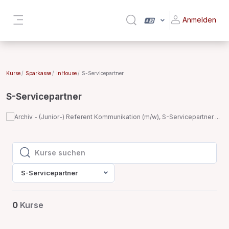
Zum Hauptinhalt
Die neuen My Sumega Apps sind da!
Anmelden
Sucheingabe umschalten
Download im
App-Store
oder
Play-
Website-Übersicht
Store
! Neueste Version 5.2.1!
Kurse
Sparkasse
InHouse
S-Servicepartner
S-Servicepartner
Kurse suchen
Kurse suchen
S-Servicepartner
0
Kurse