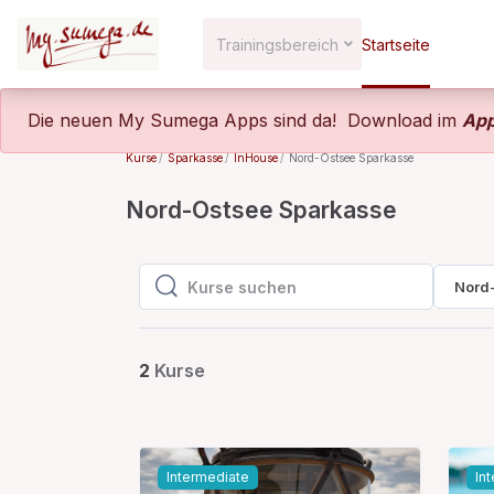
Zum Hauptinhalt
Trainingsbereich
Startseite
Die neuen My Sumega Apps sind da! Download im
App
Kurse
Sparkasse
InHouse
Nord-Ostsee Sparkasse
Nord-Ostsee Sparkasse
Nord
Kurse suchen
Kurse suchen
2
Kurse
Intermediate
In