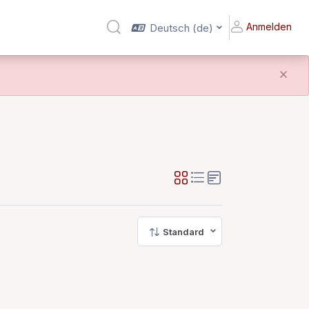
Anmelden
Deutsch ‎(de)‎
Sucheingabe umschalten
Standard