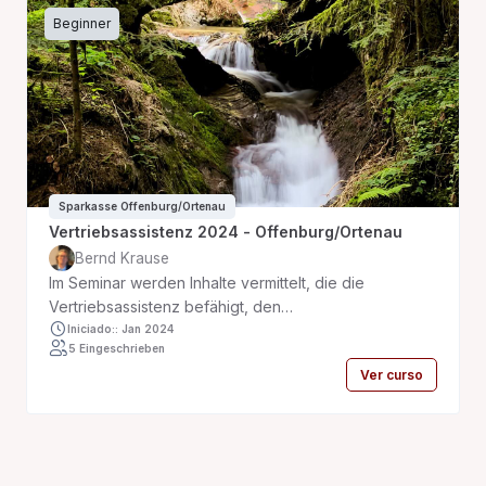
Beginner
Sparkasse Offenburg/Ortenau
Vertriebsassistenz 2024 - Offenburg/Ortenau
Bernd Krause
Im Seminar werden Inhalte vermittelt, die die
Vertriebsassistenz befähigt, den
Firmenkundenberater bei der Termin Vor- und
Iniciado:: Jan 2024
5 Eingeschrieben
Nachbereitung qualifiziert zu unterstützen. Das
Ver curso
umfasst die Vermittlung von grundlegendem
betriebswirtschaftlichem Wissen und für das
Firmenkundengeschäft relevanten juristischen
Grundlagen, wie zum Beispiel Kreditsicherheiten. Die
Veranstaltung umfasst 3 Präsenztage und 2 Tage E-